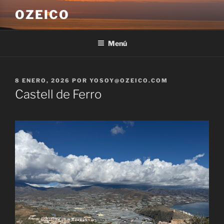
Saltar
OZEICO
al
contenido
Menú
PUBLICADO
8 ENERO, 2026
POR
YOSOY@OZEICO.COM
EL
Castell de Ferro