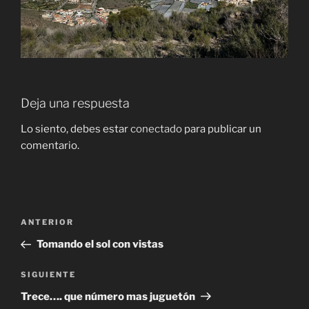
Deja una respuesta
Lo siento, debes estar
conectado
para publicar un
comentario.
Navegación
Entrada
ANTERIOR
de
anterior:
Tomando el sol con vistas
entradas
Siguiente
SIGUIENTE
entrada
Trece…. que número mas juguetón